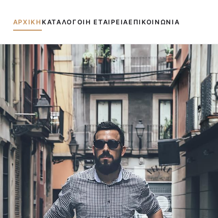
ΑΡΧΙΚΗ
ΚΑΤΑΛΟΓΟΙ
Η ΕΤΑΙΡΕΙΑ
ΕΠΙΚΟΙΝΩΝΙΑ
ναζητήσεις:
Πουκάμισα
Μπουφάν
Παντελόνια
Πλεκτά